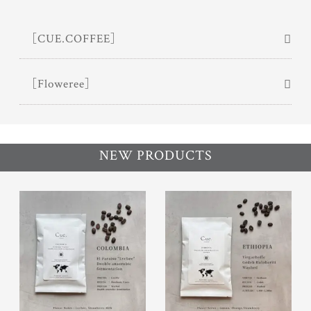
［CUE.COFFEE］
［Floweree］
NEW PRODUCTS