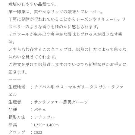
栽培のしやすい品種です。
第一印象は、爽やかなリンゴの酸味とフレーバー。
丁寧に発酵が行われていることからレーズンやリキュール、ラ
ズベリーのような香りもほのかに感じられます。
テロワールが生み出す爽やかな酸味とプロセスが織りなす香
味。
どちらも共存するこのクロップは、焙煎の仕方によって色々な
味わいを見せてくれます。
ご注文を受けて焙煎致しますのでいつでも新鮮な豆がお手元に
届きます。
ーーー
生産地域 ：チアパス州 ラス・マルガリータス サン・ラファ
エル
生産者 ：サンラファエル農民グループ
品種 ：パチェ
精製方法 ：ナチュラル
標高 ：1,250～1,400m
クロップ ：2022