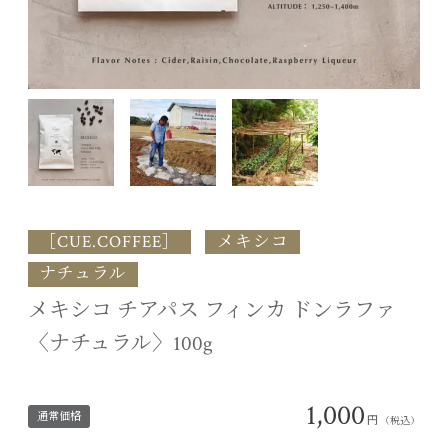
［CUE.COFFEE］
メキシコ
ナチュラル
メキシコ チアパス フィンカ ドンラファ
〈ナチュラル〉100g
1,000
通常価格
円
（税込）