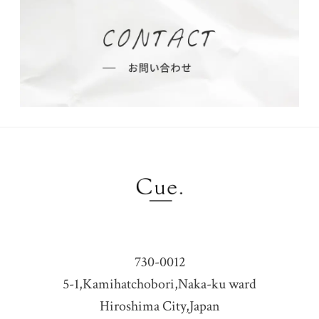
730-0012
5-1,Kamihatchobori,Naka-ku ward
Hiroshima City,Japan