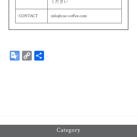
ください
CONTACT
info@cue-coffee.com
G
C
共
oo
op
有
gl
y
e
Li
Tr
n
an
k
sla
te
Category