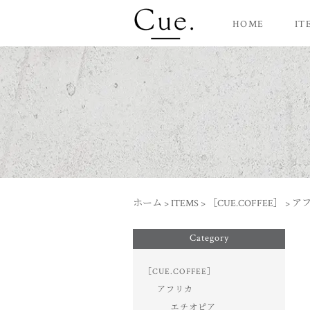
HOME
IT
ホーム
>
ITEMS
>
［CUE.COFFEE］
>
ア
Category
［CUE.COFFEE］
アフリカ
エチオピア