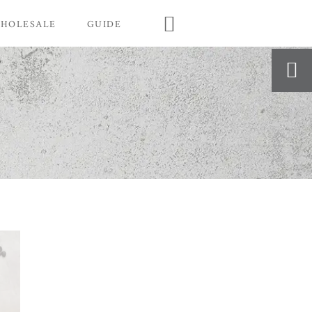

HOLESALE
GUIDE
