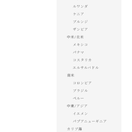
ルワンダ
ケニア
ブルンジ
ザンビア
中米/北米
メキシコ
パナマ
コスタリカ
エルサルバドル
南米
コロンビア
ブラジル
ペルー
中東/アジア
イエメン
パプアニューギニア
カリブ海