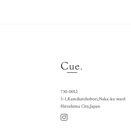
730-0012
5-1,Kamihatchobori,Naka-ku ward
Hiroshima City,Japan